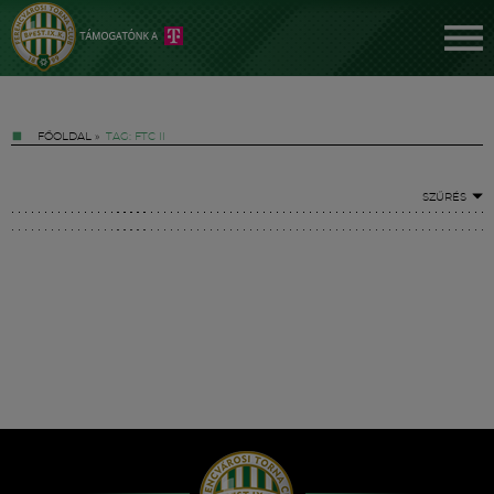
FŐOLDAL
»
TAG: FTC II
SZŰRÉS
Jegyek
FM YouTube +
Hírek