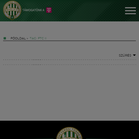
FŐOLDAL
»
TAG: FTC II
SZŰRÉS
Jegyek
FM YouTube +
Hírek