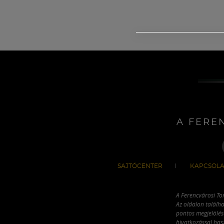
A FERE
SAJTÓCENTER
KAPCSOLA
A Ferencvárosi To
Az oldalon találha
pontos megjelölésé
hivatkozással has