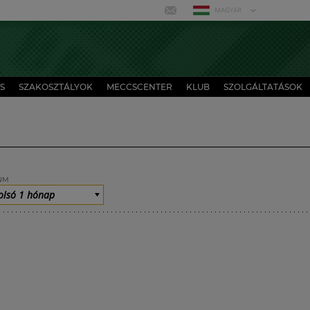
MAGYAR
S
SZAKOSZTÁLYOK
MECCSCENTER
KLUB
SZOLGÁLTATÁSOK
UM
olsó 1 hónap