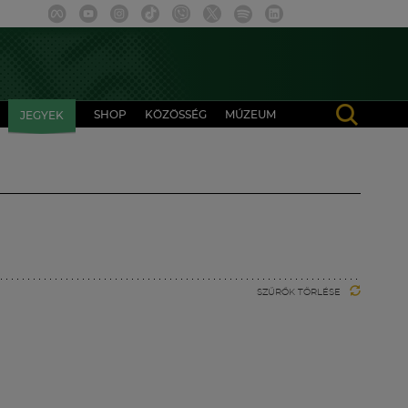
SHOP
KÖZÖSSÉG
MÚZEUM
JEGYEK
SZŰRŐK TÖRLÉSE