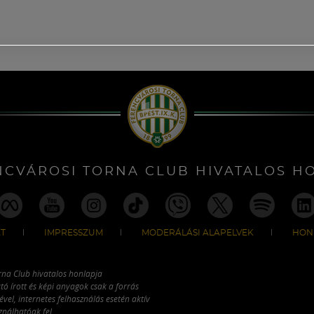
NCVÁROSI TORNA CLUB HIVATALOS H
T
IMPRESSZUM
MODERÁLÁSI ALAPELVEK
HON
rna Club hivatalos honlapja
tó írott és képi anyagok csak a forrás
vel, internetes felhasználás esetén aktív
ználhatóak fel.