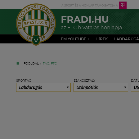
FRADI.HU
az FTC hivatalos honlapja
FM YOUTUBE +
HÍREK
LABDARÚGÁ
FŐOLDAL
»
TAG: FTC II
SPORTÁG
SZAKOSZTÁLY
DÁT
Labdarúgás
Utánpótlás
Ut