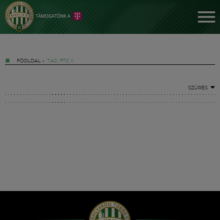
FŐOLDAL
»
TAG: FTC II
SZŰRÉS
Jegyek
FM YouTube +
Hírek