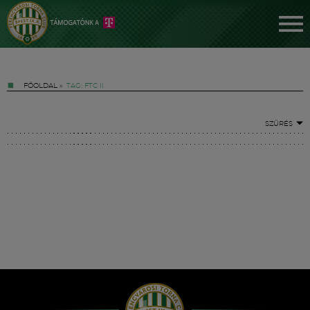
FŐOLDAL
»
TAG: FTC II
SZŰRÉS
Jegyek
FM YouTube +
Hírek