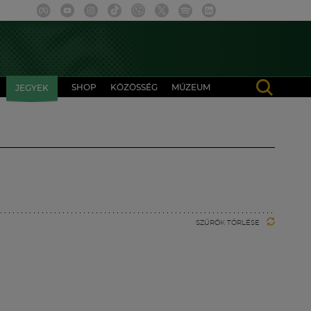
SHOP
KÖZÖSSÉG
MÚZEUM
JEGYEK
SZŰRŐK TÖRLÉSE