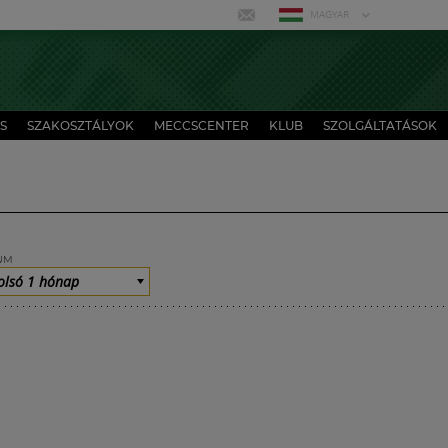
MAGYAR
S
SZAKOSZTÁLYOK
MECCSCENTER
KLUB
SZOLGÁLTATÁSOK
UM
olsó 1 hónap