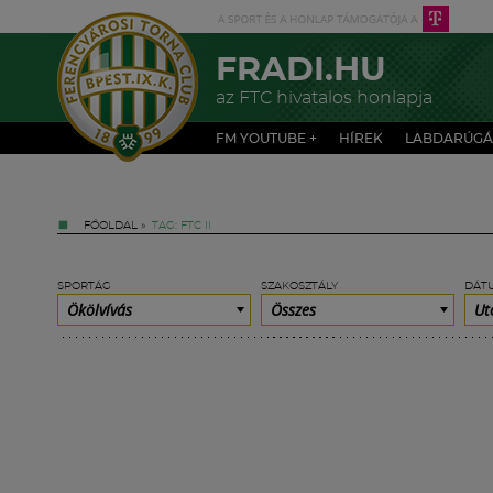
FRADI.HU
az FTC hivatalos honlapja
FM YOUTUBE +
HÍREK
LABDARÚGÁ
FŐOLDAL
»
TAG: FTC II
SPORTÁG
SZAKOSZTÁLY
DÁT
Ökölvívás
Összes
Ut