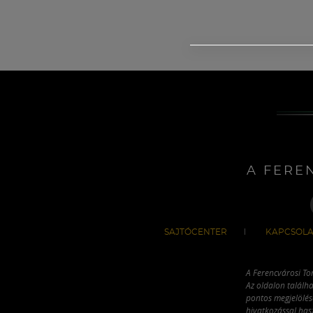
A FERE
SAJTÓCENTER
KAPCSOLA
A Ferencvárosi To
Az oldalon találha
pontos megjelölésé
hivatkozással has