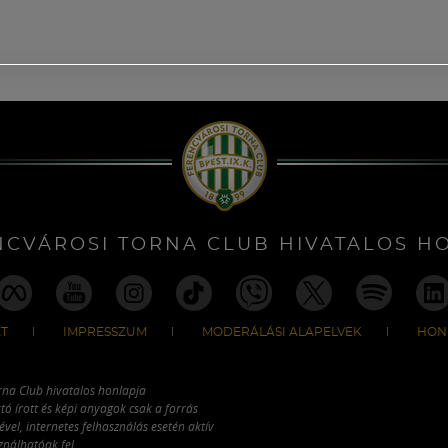
NCVÁROSI TORNA CLUB HIVATALOS H
T
IMPRESSZUM
MODERÁLÁSI ALAPELVEK
HON
rna Club hivatalos honlapja
tó írott és képi anyagok csak a forrás
vel, internetes felhasználás esetén aktív
ználhatóak fel.