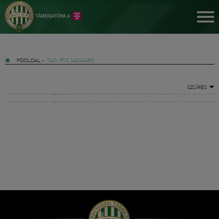
FŐOLDAL
»
TAG: FTC JAGUARS
SZŰRÉS
Jegyek
FM YouTube +
Hírek