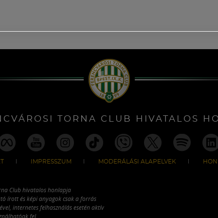
NCVÁROSI TORNA CLUB HIVATALOS H
T
IMPRESSZUM
MODERÁLÁSI ALAPELVEK
HON
rna Club hivatalos honlapja
tó írott és képi anyagok csak a forrás
vel, internetes felhasználás esetén aktív
ználhatóak fel.