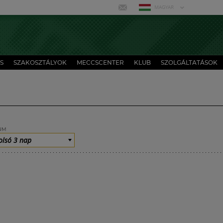
MAGYAR
S
SZAKOSZTÁLYOK
MECCSCENTER
KLUB
SZOLGÁLTATÁSOK
UM
olsó 3 nap