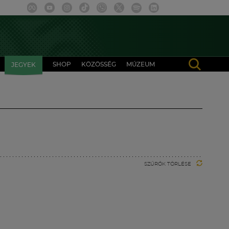
SHOP
KÖZÖSSÉG
MÚZEUM
JEGYEK
SZŰRŐK TÖRLÉSE