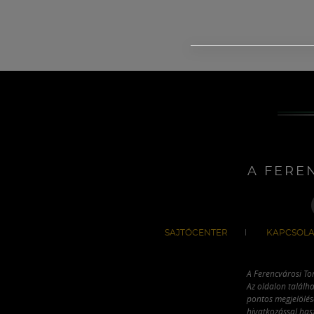
A FERE
SAJTÓCENTER
KAPCSOLA
A Ferencvárosi To
Az oldalon találha
pontos megjelölésé
hivatkozással has