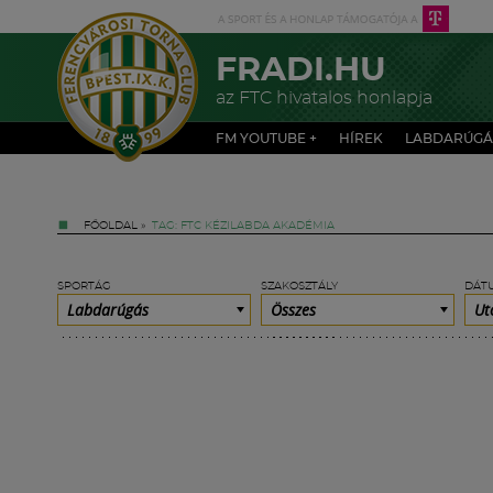
FRADI.HU
az FTC hivatalos honlapja
FM YOUTUBE +
HÍREK
LABDARÚGÁ
FŐOLDAL
»
TAG: FTC KÉZILABDA AKADÉMIA
SPORTÁG
SZAKOSZTÁLY
DÁT
Labdarúgás
Összes
Ut