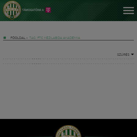
FŐOLDAL
»
TAG: FTC KÉZILABDA AKADÉMIA
SZŰRÉS
Jegyek
FM YouTube +
Hírek