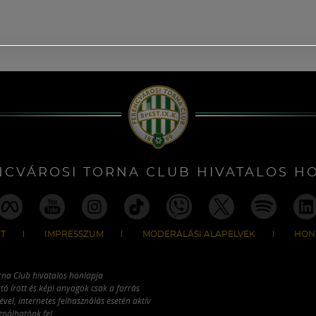
NCVÁROSI TORNA CLUB HIVATALOS H
T
IMPRESSZUM
MODERÁLÁSI ALAPELVEK
HON
rna Club hivatalos honlapja
tó írott és képi anyagok csak a forrás
vel, internetes felhasználás esetén aktív
ználhatóak fel.