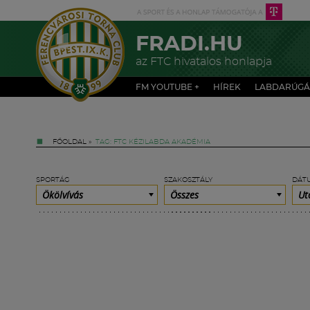
FRADI.HU
az FTC hivatalos honlapja
FM YOUTUBE +
HÍREK
LABDARÚGÁ
FŐOLDAL
»
TAG: FTC KÉZILABDA AKADÉMIA
SPORTÁG
SZAKOSZTÁLY
DÁT
Ökölvívás
Összes
Ut