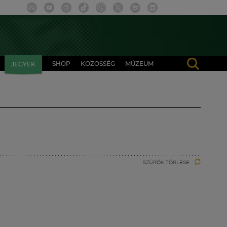
SHOP
KÖZÖSSÉG
MÚZEUM
JEGYEK
SZŰRŐK TÖRLÉSE