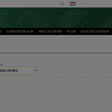
MAGYAR
S
SZAKOSZTÁLYOK
MECCSCENTER
KLUB
SZOLGÁLTATÁSOK
UM
olsó 24 óra