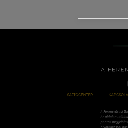
A FERE
SAJTÓCENTER
KAPCSOLA
A Ferencvárosi To
Az oldalon találha
pontos megjelölésé
hivatkozással has