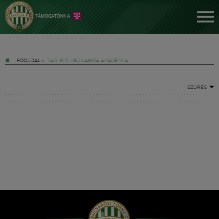
FŐOLDAL
»
TAG: FTC KÉZILABDA AKADÉMIA
SZŰRÉS
Jegyek
FM YouTube +
Hírek