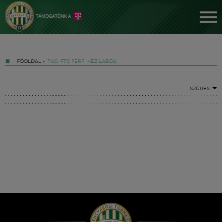
FŐOLDAL
»
TAG: FTC FÉRFI KÉZILABDA
SZŰRÉS
Jegyek
FM YouTube +
Hírek