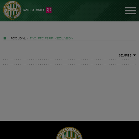
FŐOLDAL
»
TAG: FTC FÉRFI KÉZILABDA
SZŰRÉS
Jegyek
FM YouTube +
Hírek