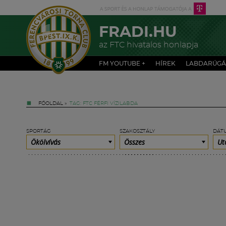
FRADI.HU
az FTC hivatalos honlapja
FM YOUTUBE +
HÍREK
LABDARÚGÁ
FŐOLDAL
»
TAG: FTC FÉRFI VÍZILABDA
SPORTÁG
SZAKOSZTÁLY
DÁT
Ökölvívás
Összes
Ut