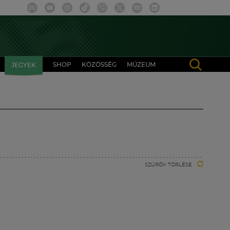
SHOP
KÖZÖSSÉG
MÚZEUM
JEGYEK
SZŰRŐK TÖRLÉSE