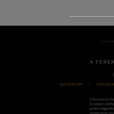
A FERE
SAJTÓCENTER
KAPCSOLA
A Ferencvárosi To
Az oldalon találha
pontos megjelölésé
hivatkozással has