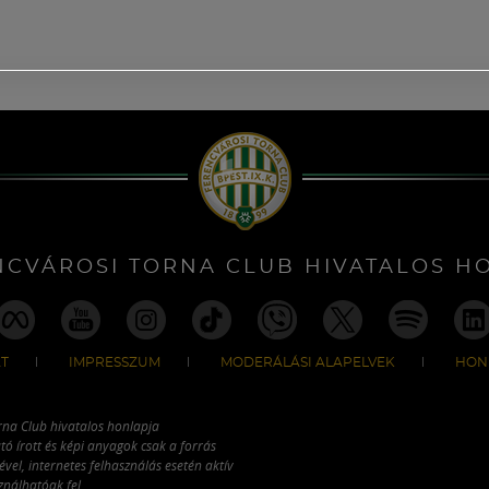
NCVÁROSI TORNA CLUB HIVATALOS H
T
IMPRESSZUM
MODERÁLÁSI ALAPELVEK
HON
rna Club hivatalos honlapja
tó írott és képi anyagok csak a forrás
vel, internetes felhasználás esetén aktív
ználhatóak fel.