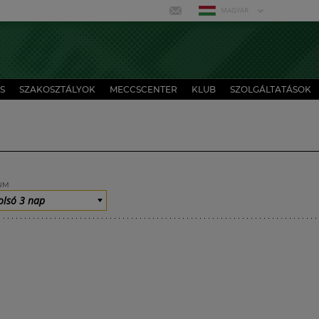
MAGYAR
S
SZAKOSZTÁLYOK
MECCSCENTER
KLUB
SZOLGÁLTATÁSOK
UM
olsó 3 nap