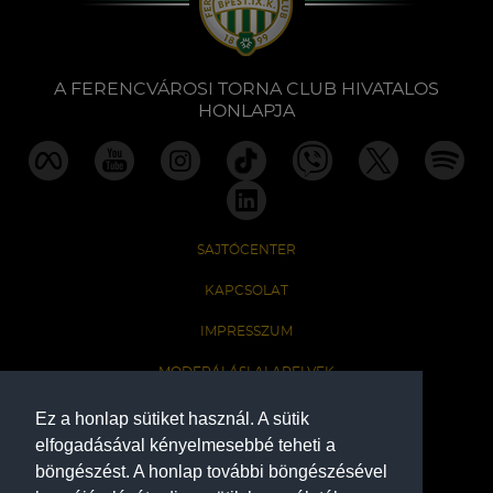
Labdarúgás
Szakosztályok
A FERENCVÁROSI TORNA CLUB HIVATALOS
HONLAPJA
Meccscenter
Klub
SAJTÓCENTER
Szolgáltatások
KAPCSOLAT
IMPRESSZUM
Shop
MODERÁLÁSI ALAPELVEK
HONLAP ADATKEZELÉSI TÁJÉKOZTATÓ
Ez a honlap sütiket használ. A sütik
Közösség
elfogadásával kényelmesebbé teheti a
böngészést. A honlap további böngészésével
A Ferencvárosi Torna Club hivatalos honlapja