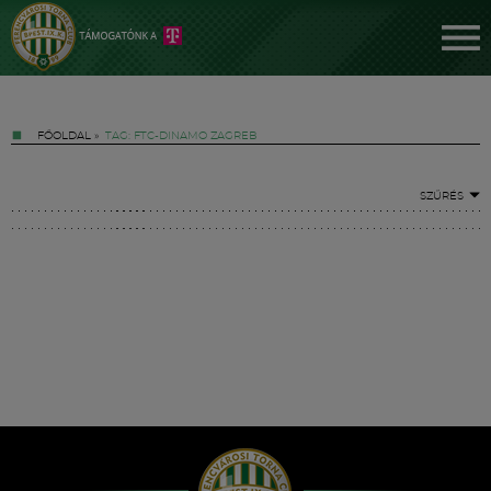
FŐOLDAL
»
TAG: FTC-DINAMO ZAGREB
SZŰRÉS
Jegyek
FM YouTube +
Hírek