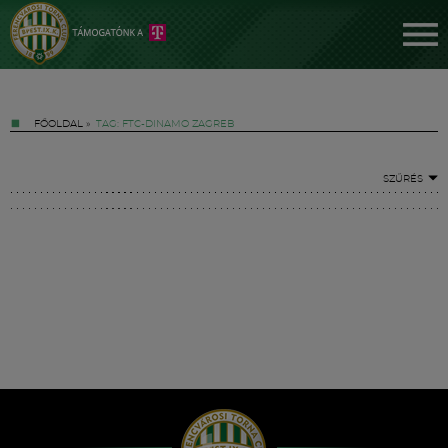
FŐOLDAL
»
TAG: FTC-DINAMO ZAGREB
SZŰRÉS
Jegyek
FM YouTube +
Hírek