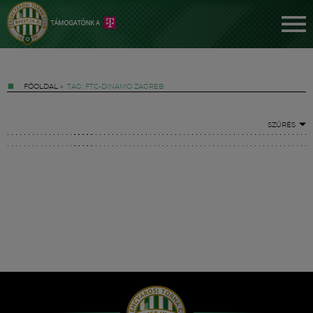
FŐOLDAL
»
TAG: FTC-DINAMO ZAGREB
SZŰRÉS
Jegyek
FM YouTube +
Hírek