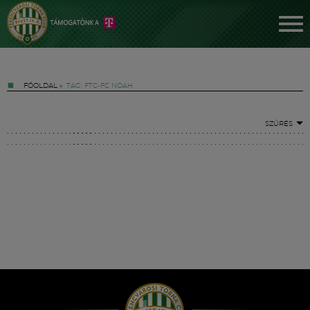
FŐOLDAL
»
TAG: FTC-FC NOAH
SZŰRÉS
Jegyek
FM YouTube +
Hírek