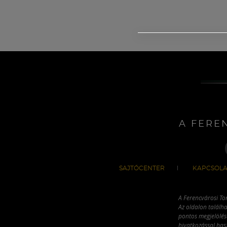
A FERE
SAJTÓCENTER
KAPCSOLA
A Ferencvárosi To
Az oldalon találha
pontos megjelölésé
hivatkozással has