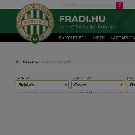
FRADI.HU
az FTC hivatalos honlapja
FM YOUTUBE +
HÍREK
LABDARÚGÁ
FŐOLDAL
»
TAG: FTC-FC NOAH
SPORTÁG
SZAKOSZTÁLY
DÁT
Birkózás
Összes
Ös