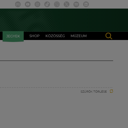
SHOP
KÖZÖSSÉG
MÚZEUM
JEGYEK
SZŰRŐK TÖRLÉSE