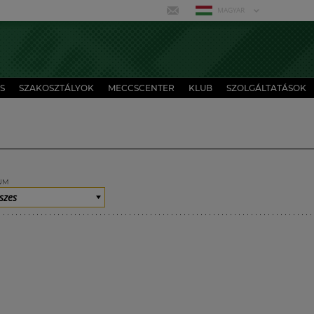
MAGYAR
S
SZAKOSZTÁLYOK
MECCSCENTER
KLUB
SZOLGÁLTATÁSOK
UM
szes