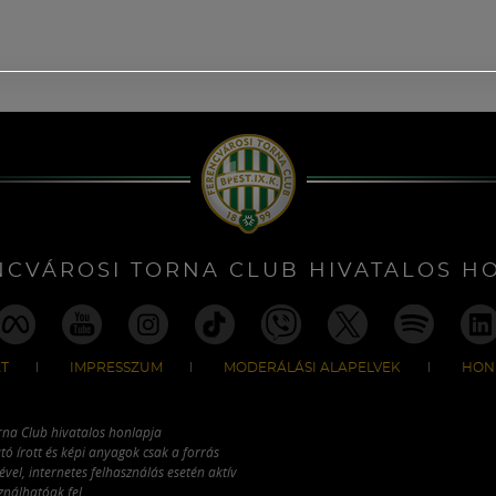
NCVÁROSI TORNA CLUB HIVATALOS H
T
IMPRESSZUM
MODERÁLÁSI ALAPELVEK
HON
rna Club hivatalos honlapja
tó írott és képi anyagok csak a forrás
vel, internetes felhasználás esetén aktív
ználhatóak fel.