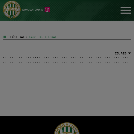
FŐOLDAL
»
TAG: FTC-FC NOAH
SZŰRÉS
Jegyek
FM YouTube +
Hírek