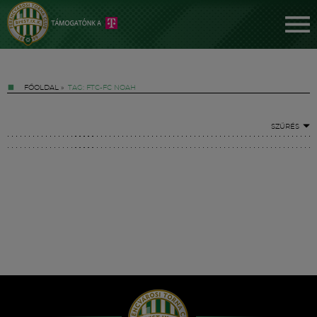
FŐOLDAL
»
TAG: FTC-FC NOAH
SZŰRÉS
Jegyek
FM YouTube +
Hírek