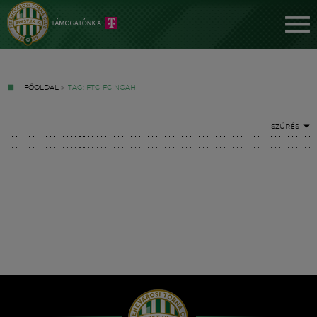
FŐOLDAL
»
TAG: FTC-FC NOAH
SZŰRÉS
Jegyek
FM YouTube +
Hírek