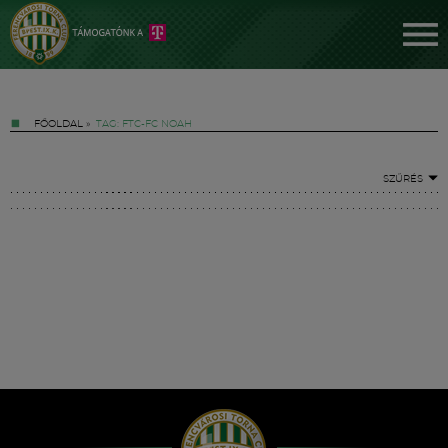
FŐOLDAL
»
TAG: FTC-FC NOAH
SZŰRÉS
Jegyek
FM YouTube +
Hírek