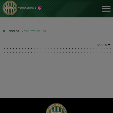
FŐOLDAL
»
TAG: FTC-FC NOAH
SZŰRÉS
Jegyek
FM YouTube +
Hírek