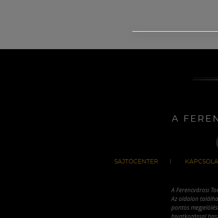
A FERE
SAJTÓCENTER
KAPCSOLA
A Ferencvárosi To
Az oldalon találha
pontos megjelölésé
hivatkozással has