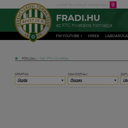
FRADI.HU
az FTC hivatalos honlapja
FM YOUTUBE +
HÍREK
LABDARÚGÁ
FŐOLDAL
»
TAG: FTC-KISVÁRDA
SPORTÁG
SZAKOSZTÁLY
DÁT
Úszás
Összes
Ut