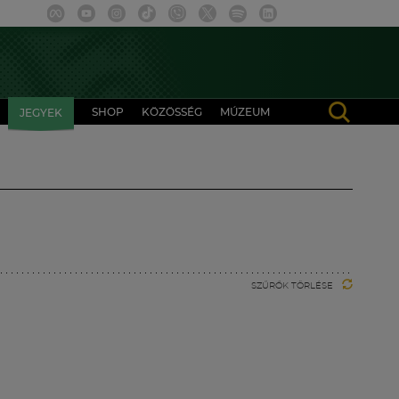
SHOP
KÖZÖSSÉG
MÚZEUM
JEGYEK
SZŰRŐK TÖRLÉSE