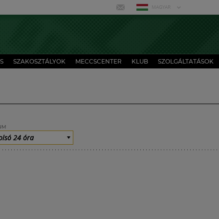
MAGYAR
S
SZAKOSZTÁLYOK
MECCSCENTER
KLUB
SZOLGÁLTATÁSOK
UM
olsó 24 óra