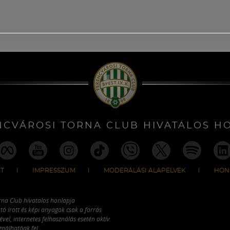
NCVÁROSI TORNA CLUB HIVATALOS H
T
IMPRESSZUM
MODERÁLÁSI ALAPELVEK
HON
rna Club hivatalos honlapja
tó írott és képi anyagok csak a forrás
vel, internetes felhasználás esetén aktív
ználhatóak fel.