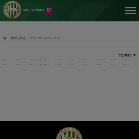
FŐOLDAL
»
TAG: FTC-KISVÁRDA
SZŰRÉS
Jegyek
FM YouTube +
Hírek