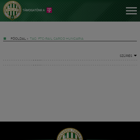
FŐOLDAL
»
TAG: FTC-RAIL CARGO HUNGARIA
SZŰRÉS
Jegyek
FM YouTube +
Hírek