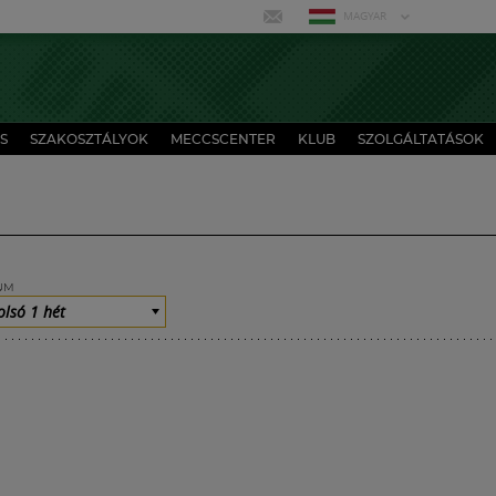
MAGYAR
S
SZAKOSZTÁLYOK
MECCSCENTER
KLUB
SZOLGÁLTATÁSOK
UM
olsó 1 hét