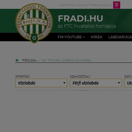
FRADI.HU
az FTC hivatalos honlapja
FM YOUTUBE +
HÍREK
LABDARÚGÁ
FŐOLDAL
»
TAG: FTC-RAIL CARGO HUNGARIA
SPORTÁG
SZAKOSZTÁLY
DÁT
Vízilabda
Férfi vízilabda
Ut