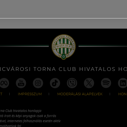
NCVÁROSI TORNA CLUB HIVATALOS H
T
IMPRESSZUM
MODERÁLÁSI ALAPELVEK
HON
rna Club hivatalos honlapja
tó írott és képi anyagok csak a forrás
vel, internetes felhasználás esetén aktív
ználhatóak fel.