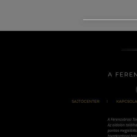
A FERE
SAJTÓCENTER
KAPCSOLA
A Ferencvárosi To
Az oldalon találha
pontos megjelölésé
hivatkozással has