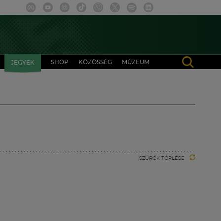
SHOP
KÖZÖSSÉG
MÚZEUM
JEGYEK
SZŰRŐK TÖRLÉSE