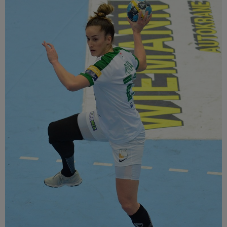
Múzeum
English