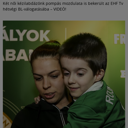
Két női kézilabdázónk pompás mozdulata is bekerült az EHF Tv
hétvégi BL-válogatásába – VIDEÓ!