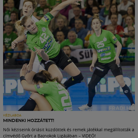
KÉZILABDA
MINDENKI HOZZÁTETT!
Női kéziseink óriásit küzdöttek és remek játékkal megállították a
címvédő Győrt a Bajnokok Ligájában – VIDEÓ!