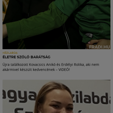
KÉZILABDA
ÉLETRE SZÓLÓ BARÁTSÁG
Újra találkozott Kovacsics Anikó és Erdélyi Rolika, aki nem
akármivel készült kedvencének – VIDEÓ!