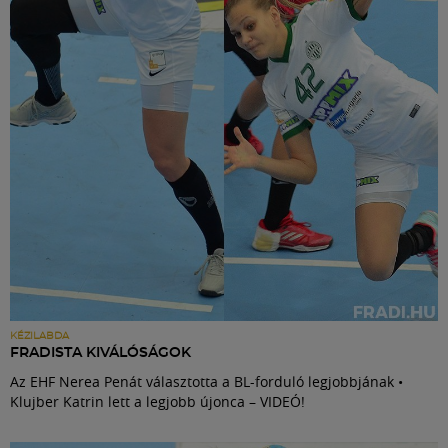
Labdarúgás
Szakosztályok
Meccscenter
Klub
Szolgáltatások
Shop
KÉZILABDA
FRADISTA KIVÁLÓSÁGOK
Az EHF Nerea Penát választotta a BL-forduló legjobbjának •
Közösség
Klujber Katrin lett a legjobb újonca – VIDEÓ!