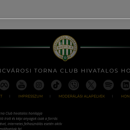
NCVÁROSI TORNA CLUB HIVATALOS H
T
IMPRESSZUM
MODERÁLÁSI ALAPELVEK
HON
rna Club hivatalos honlapja
tó írott és képi anyagok csak a forrás
vel, internetes felhasználás esetén aktív
ználhatóak fel.