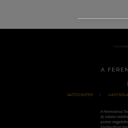
A FERE
SAJTÓCENTER
KAPCSOLA
A Ferencvárosi To
Az oldalon találha
pontos megjelölésé
hivatkozással has