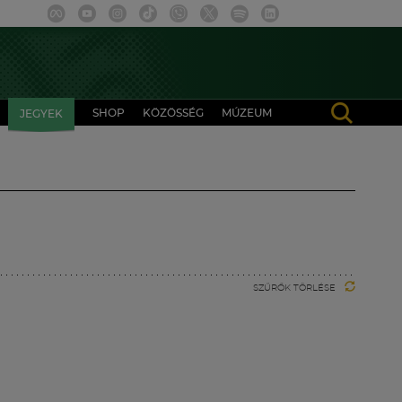
SHOP
KÖZÖSSÉG
MÚZEUM
JEGYEK
SZŰRŐK TÖRLÉSE