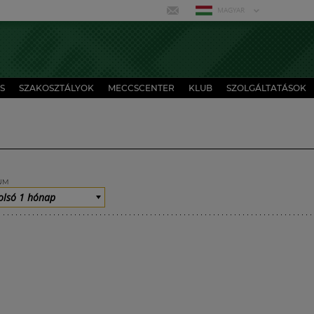
MAGYAR
S
SZAKOSZTÁLYOK
MECCSCENTER
KLUB
SZOLGÁLTATÁSOK
UM
olsó 1 hónap