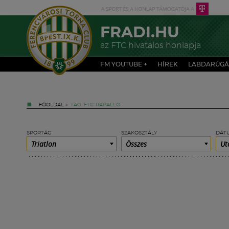
FRADI.HU
az FTC hivatalos honlapja
FM YOUTUBE +
HÍREK
LABDARÚGÁ
FŐOLDAL
»
TAG: FTC-RAPALLO
SPORTÁG
SZAKOSZTÁLY
DÁT
Triatlon
Összes
Ut