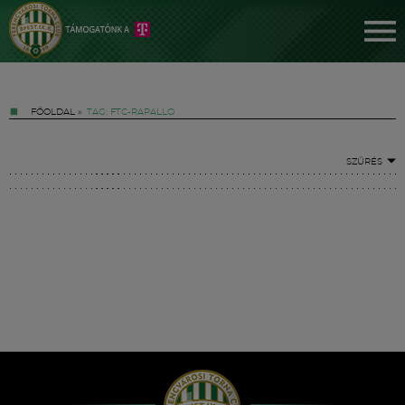
FŐOLDAL
»
TAG: FTC-RAPALLO
SZŰRÉS
Jegyek
FM YouTube +
Hírek