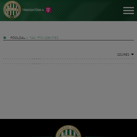
FŐOLDAL
»
TAG: FTC-SZENTES
SZŰRÉS
Jegyek
FM YouTube +
Hírek