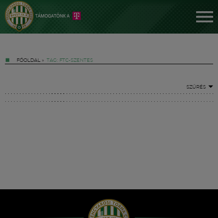
FŐOLDAL
»
TAG: FTC-SZENTES
SZŰRÉS
Jegyek
FM YouTube +
Hírek