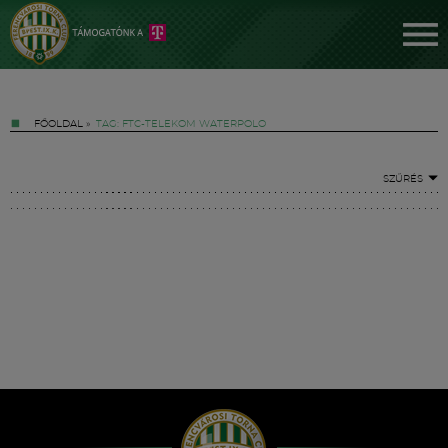
FŐOLDAL
»
TAG: FTC-TELEKOM WATERPOLO
SZŰRÉS
Jegyek
FM YouTube +
Hírek