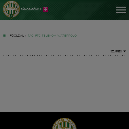
FŐOLDAL
»
TAG: FTC-TELEKOM WATERPOLO
SZŰRÉS
Jegyek
FM YouTube +
Hírek