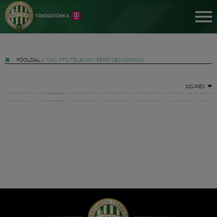
FŐOLDAL
»
TAG: FTC-TELEKOM FÉRFI JÉGKORONG
SZŰRÉS
Jegyek
FM YouTube +
Hírek