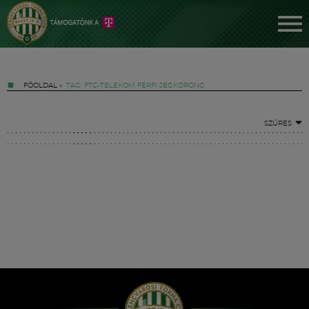
FŐOLDAL
»
TAG: FTC-TELEKOM FÉRFI JÉGKORONG
SZŰRÉS
Jegyek
FM YouTube +
Hírek