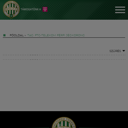
FŐOLDAL
»
TAG: FTC-TELEKOM FÉRFI JÉGKORONG
SZŰRÉS
Jegyek
FM YouTube +
Hírek