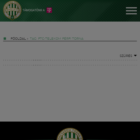
FŐOLDAL
»
TAG: FTC-TELEKOM FÉRFI TORNA
SZŰRÉS
Jegyek
FM YouTube +
Hírek