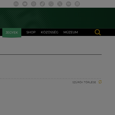
SHOP
KÖZÖSSÉG
MÚZEUM
JEGYEK
SZŰRŐK TÖRLÉSE