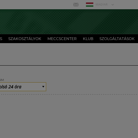
MAGYAR
S
SZAKOSZTÁLYOK
MECCSCENTER
KLUB
SZOLGÁLTATÁSOK
UM
olsó 24 óra