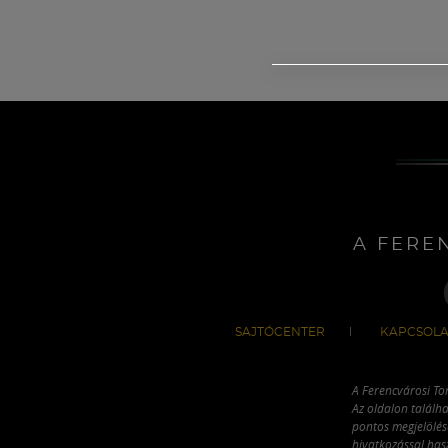
A FERE
SAJTÓCENTER
KAPCSOLA
A Ferencvárosi To
Az oldalon találha
pontos megjelölésé
hivatkozással has