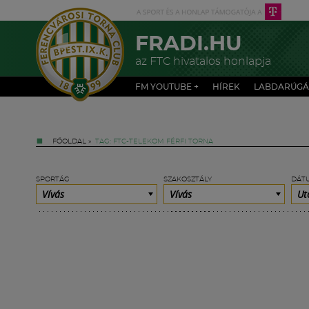
FRADI.HU
az FTC hivatalos honlapja
FM YOUTUBE +
HÍREK
LABDARÚGÁ
FŐOLDAL
»
TAG: FTC-TELEKOM FÉRFI TORNA
SPORTÁG
SZAKOSZTÁLY
DÁT
Vívás
Vívás
Ut