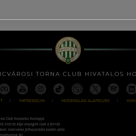
NCVÁROSI TORNA CLUB HIVATALOS H
T
IMPRESSZUM
MODERÁLÁSI ALAPELVEK
HON
rna Club hivatalos honlapja
tó írott és képi anyagok csak a forrás
vel, internetes felhasználás esetén aktív
ználhatóak fel.