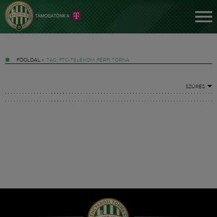
FŐOLDAL
»
TAG: FTC-TELEKOM FÉRFI TORNA
SZŰRÉS
Jegyek
FM YouTube +
Hírek