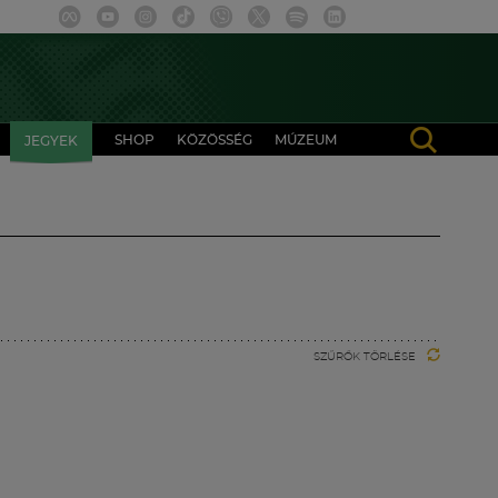
SHOP
KÖZÖSSÉG
MÚZEUM
JEGYEK
SZŰRŐK TÖRLÉSE