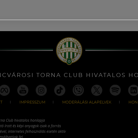
NCVÁROSI TORNA CLUB HIVATALOS H
T
IMPRESSZUM
MODERÁLÁSI ALAPELVEK
HON
rna Club hivatalos honlapja
tó írott és képi anyagok csak a forrás
vel, internetes felhasználás esetén aktív
ználhatóak fel.