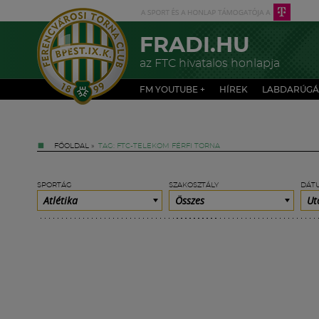
FRADI.HU
az FTC hivatalos honlapja
FM YOUTUBE +
HÍREK
LABDARÚGÁ
FŐOLDAL
»
TAG: FTC-TELEKOM FÉRFI TORNA
SPORTÁG
SZAKOSZTÁLY
DÁT
Atlétika
Összes
Ut