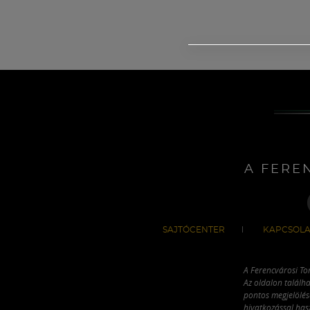
A FERE
SAJTÓCENTER
KAPCSOLA
A Ferencvárosi To
Az oldalon találha
pontos megjelölésé
hivatkozással has