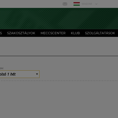
MAGYAR
S
SZAKOSZTÁLYOK
MECCSCENTER
KLUB
SZOLGÁLTATÁSOK
UM
olsó 1 hét