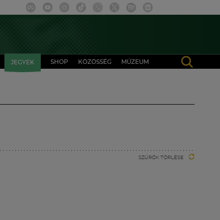
SHOP
KÖZÖSSÉG
MÚZEUM
JEGYEK
SZŰRŐK TÖRLÉSE