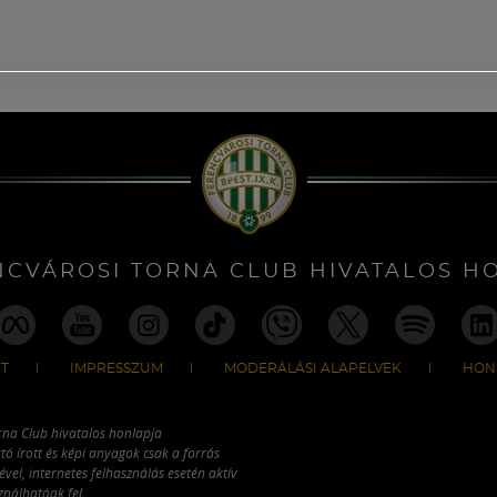
NCVÁROSI TORNA CLUB HIVATALOS H
T
IMPRESSZUM
MODERÁLÁSI ALAPELVEK
HON
rna Club hivatalos honlapja
tó írott és képi anyagok csak a forrás
vel, internetes felhasználás esetén aktív
ználhatóak fel.