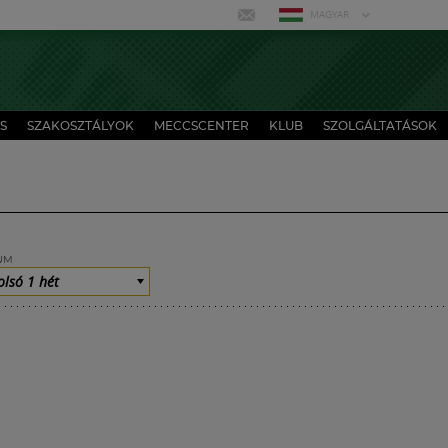
MAGYAR
S
SZAKOSZTÁLYOK
MECCSCENTER
KLUB
SZOLGÁLTATÁSOK
UM
olsó 1 hét