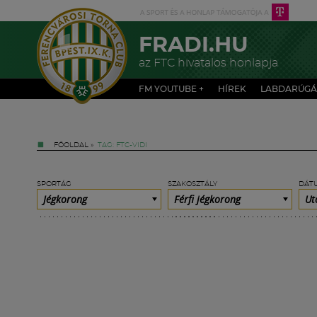
FRADI.HU
az FTC hivatalos honlapja
FM YOUTUBE +
HÍREK
LABDARÚGÁ
FŐOLDAL
»
TAG: FTC-VIDI
SPORTÁG
SZAKOSZTÁLY
DÁT
Jégkorong
Férfi jégkorong
Ut