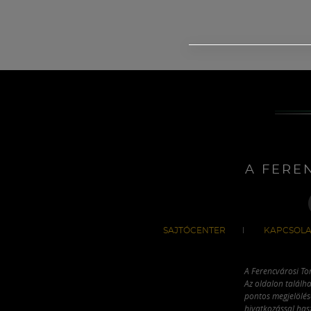
A FERE
SAJTÓCENTER
KAPCSOLA
A Ferencvárosi To
Az oldalon találha
pontos megjelölésé
hivatkozással has