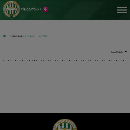
FŐOLDAL
»
TAG: FTC-VIDI
SZŰRÉS
Jegyek
FM YouTube +
Hírek