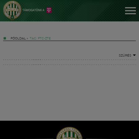
FŐOLDAL
»
TAG: FTC-ZTE
SZŰRÉS
Jegyek
FM YouTube +
Hírek