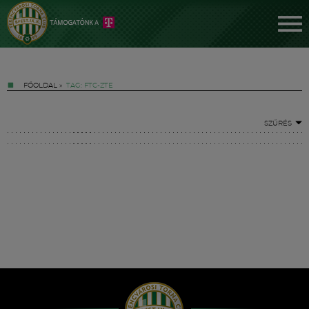
FŐOLDAL
»
TAG: FTC-ZTE
SZŰRÉS
Jegyek
FM YouTube +
Hírek