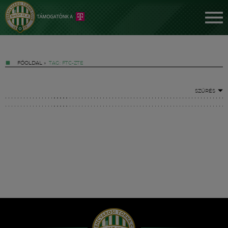
FŐOLDAL
»
TAG: FTC-ZTE
SZŰRÉS
Jegyek
FM YouTube +
Hírek