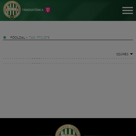
FŐOLDAL
»
TAG: FTC-ZTE
SZŰRÉS
Jegyek
FM YouTube +
Hírek