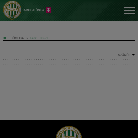
FŐOLDAL
»
TAG: FTC-ZTE
SZŰRÉS
Jegyek
FM YouTube +
Hírek